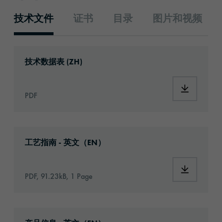
技术文件
证书
目录
图片和视频
技术文件
Download: ORACAL®_1663_Floor_Graphics_V
技术数据表 (ZH)
Download:
PDF
Download: Information_FloorGraphics.pdf
工艺指南 - 英文（EN）
Download:
PDF, 91.23kB, 1 Page
Download: oracal-1663-floor-graphics-vinyl-