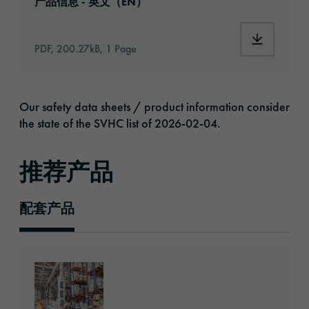
产品信息 - 英文（EN）
Download: 
PDF, 200.27kB, 1 Page
Our safety data sheets / product information consider
the state of the SVHC list of 2026-02-04.
推荐产品
配套产品
推荐产品
Go to: ORAGUARD® 255AS