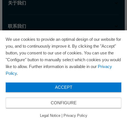
关于我们
联系我们
We use cookies to provide an optimal design of our website for
you, and to continuously improve it. By clicking the "Accept"
button, you consent to our use of cookies. You can use the
"Configure" button to manually select which cookies you would
like to allow. Further information is available in our
Privacy
欧瑞飞已五次荣获“最佳管理企业奖”，因此获得
Policy
.
了“卓越管理企业”质量认证的金级认证。
ACCEPT
CONFIGURE
© 2026 ORAFOL Europe GmbH. ­All rights reserved.
Legal Notice
Privacy Policy
Legal Notice
|
Privacy Policy