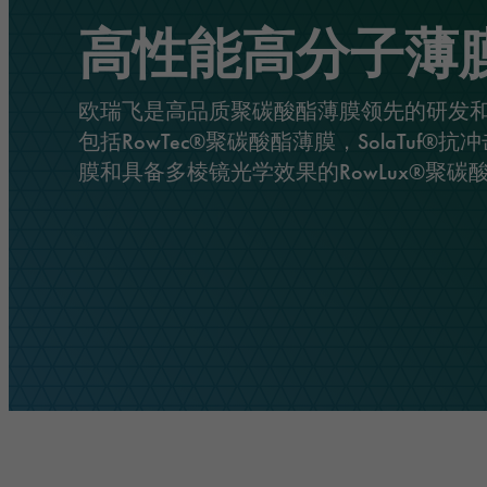
胶带
交通与基础设施
管理
高性能高分子薄
防晒膜
物流与公共交通
责任
欧瑞飞是高品质聚碳酸酯薄膜领先的研发
覆膜和保护膜
建筑与施工
包括RowTec®聚碳酸酯薄膜，SolaTuf®
挤出薄膜
安全与防护
膜和具备多棱镜光学效果的RowLux®聚碳