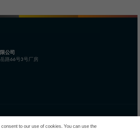
限公司
岳路66号3号厂房
u consent to our use of cookies. You can use the