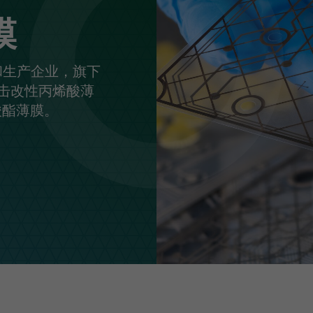
光学解决方案
膜
和生产企业，旗下
抗冲击改性丙烯酸薄
酸酯薄膜。