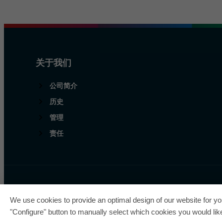
关于我们
公司简介
历史
管理
责任
欧瑞飞已五次荣获“最佳管
We use cookies to provide an optimal design of our website for you
"Configure" button to manually select which cookies you would like 