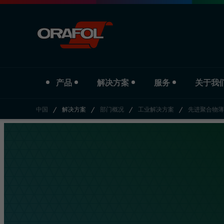
产品
解决方案
服务
关于我
中国
/
解决方案
/
部门概况
/
工业解决方案
/
先进聚合物薄
Jump to content
产品类型
行业
Service
关于我们
数码打印膜
汽车
下载
公司简介
商业标识彩膜
标识与宣传
分支机构
反光材料
印刷与纸业
历史