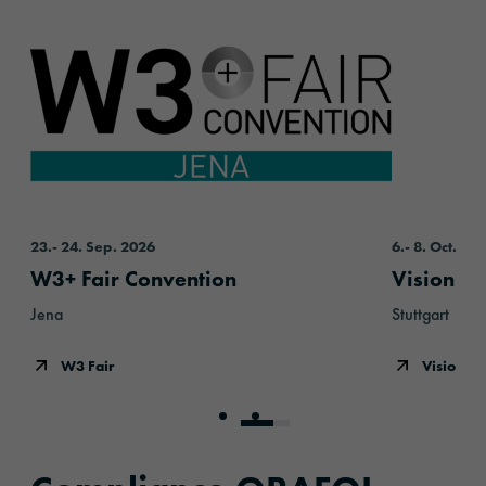
W3 Fair
Vision 2
23.09.2026
23.- 24. Sep. 2026
06.10.2026
6.- 8. Oct. 20
W3+ Fair Convention
Vision 2
Jena
Stuttgart
W3 Fair
Vision 2
Go to slide 1
Go to slide 2