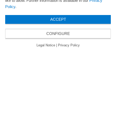
like to allow. Further information is available in our
Privacy
欧瑞飞已五次荣获“最佳管理企业奖”，因此获得
Policy
.
了“卓越管理企业”质量认证的金级认证。
ACCEPT
CONFIGURE
© 2026 ORAFOL Europe GmbH. ­All rights reserved.
Legal Notice
Privacy Policy
Legal Notice
|
Privacy Policy