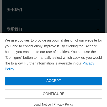
关于我们
联系我们
We use cookies to provide an optimal design of our website for
you, and to continuously improve it. By clicking the "Accept"
button, you consent to our use of cookies. You can use the
"Configure" button to manually select which cookies you would
like to allow. Further information is available in our
Privacy
欧瑞飞已五次荣获“最佳管理企业奖”，因此获得
Policy
.
了“卓越管理企业”质量认证的金级认证。
ACCEPT
CONFIGURE
© 2026 ORAFOL Europe GmbH. ­All rights reserved.
Legal Notice
Privacy Policy
Legal Notice
|
Privacy Policy