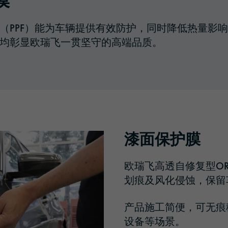
膜
（PPF）能为车辆提供有效防护，同时降低热量影
均彰显欧瑞飞一贯坚守的高端品质。
漆面保护膜
欧瑞飞高透自修复型
O
划痕及风化侵蚀
，
保留
产品施工简便，可无痕
设备等场景。