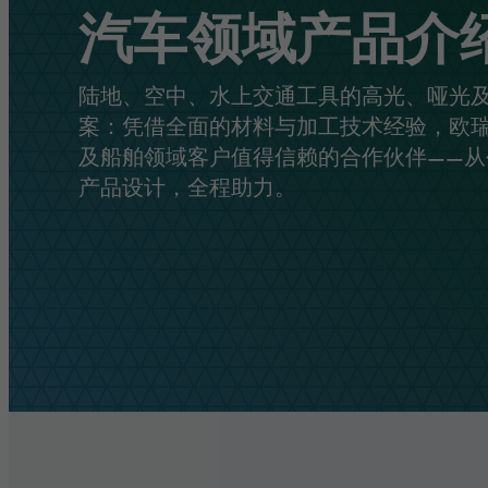
汽车领域产品介
胶带
交通与基础设施
管理
防晒膜
物流与公共交通
责任
陆地、空中、水上交通工具的高光、哑光
覆膜和保护膜
建筑与施工
案：凭借全面的材料与加工技术经验，欧
及船舶领域客户值得信赖的合作伙伴——从
挤出薄膜
安全与防护
产品设计，全程助力。