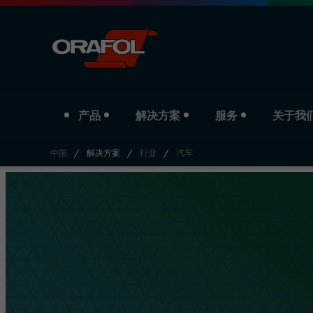
产品
解决方案
服务
关于我
中国
/
解决方案
/
行业
/
汽车
Jump to content
产品类型
行业
Service
关于我们
数码打印膜
汽车
下载
公司简介
商业标识彩膜
标识与宣传
分支机构
反光材料
印刷与纸业
历史