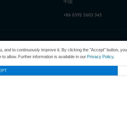
中国
+86 0592 5605 345
理企业奖”，因此获得了“卓越管理企业”质量认证的金级认证。
, and to continuously improve it. By clicking the "Accept" button, yo
to allow. Further information is available in our
Privacy Policy
.
EPT
Legal Notice
Privacy Poli