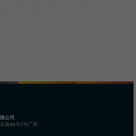
限公司
岳路66号3号厂房