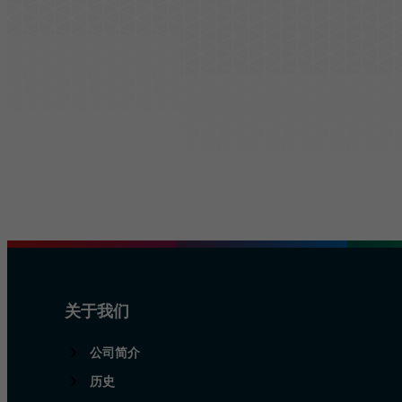
胶带
交通与基础设施
管理
防晒膜
物流与公共交通
责任
覆膜和保护膜
建筑与施工
挤出薄膜
安全与防护
关于我们
公司简介
历史