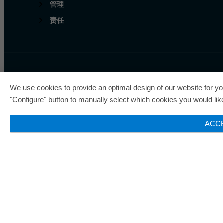
管理
责任
欧瑞飞已五次荣获“最佳管
We use cookies to provide an optimal design of our website for you
"Configure" button to manually select which cookies you would like 
ACC
© 2026 ORAFOL Europe GmbH. ­All rights reserved.