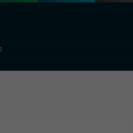
们
部门概况
欧瑞飞中国
材料解决方案
公司简介
工业解决方案
汽车图形