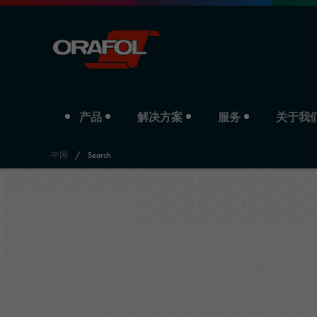
产品
解决方案
服务
关于我
中国
/
Search
Jump to content
产品类型
行业
Service
关于我们
数码打印膜
汽车
下载
公司简介
商业标识彩膜
标识与宣传
分支机构
反光材料
印刷与纸业
历史