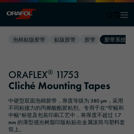
Men
Jump to content
泡棉贴版胶带
贴版胶带
胶带
胶带系统
®
ORAFLEX
11753
Cliché Mounting Tapes
中硬型双面泡棉胶带，厚度等级为 380 μm，采用
不同粘接力的丙烯酸酯胶粘剂。专用于在“窄幅和
中幅”标签及包装印刷工艺中，将厚度不超过 1.7
mm 的薄型感光树脂印版粘贴在金属滚筒与塑料套
筒上。