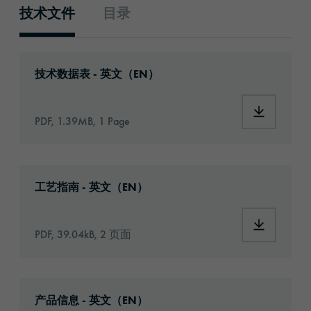
技术文件
目录
技术文件
Download: oraflex-11753-eu-en.pdf
技术数据表 - 英文（EN）
Download:
PDF, 1.39MB, 1 Page
Download: Information_Adhesive_Tapes_gene
工艺指南 - 英文（EN）
Download:
PDF, 39.04kB, 2 页面
Download: oraflex-11726-article-information
产品信息 - 英文（EN）