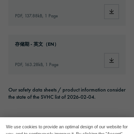
Download:
PDF, 137.88kB, 1 Page
Download: VH16-ats-shelf-life-eu-en.pdf
存储期 - 英文（EN）
Download:
PDF, 163.28kB, 1 Page
Our safety data sheets / product information consider
the state of the SVHC list of 2026-02-04.
We use cookies to provide an optimal design of our website for
you, and to continuously improve it. By clicking the "Accept"