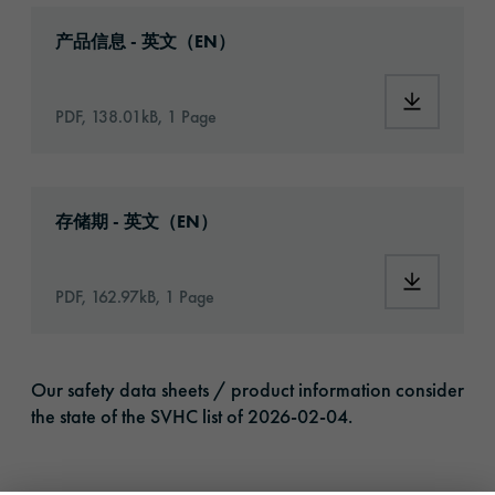
Download: orafix-1290-article-information-e
产品信息 - 英文（EN）
Download:
PDF, 138.01kB, 1 Page
Download: VH16-ats-shelf-life-eu-de.pdf
存储期 - 英文（EN）
Download:
PDF, 162.97kB, 1 Page
Our safety data sheets / product information consider
the state of the SVHC list of 2026-02-04.