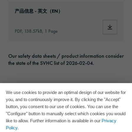
Download: orafix-1305-technical-data-sheet-
产品信息 - 英文（EN）
Download:
PDF, 138.57kB, 1 Page
Our safety data sheets / product information consider
the state of the SVHC list of 2026-02-04.
We use cookies to provide an optimal design of our website for
you, and to continuously improve it. By clicking the "Accept"
button, you consent to our use of cookies. You can use the
"Configure" button to manually select which cookies you would
like to allow. Further information is available in our
Privacy
Policy
.