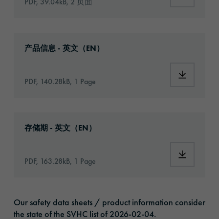
PDF, 39.04kB, 2 页面
Download: orabond-uhb04064g-article-infor
产品信息 - 英文（EN）
Download:
PDF, 140.28kB, 1 Page
Download: VH16-ats-shelf-life-eu-en.pdf
存储期 - 英文（EN）
Download:
PDF, 163.28kB, 1 Page
Our safety data sheets / product information consider
the state of the SVHC list of 2026-02-04.