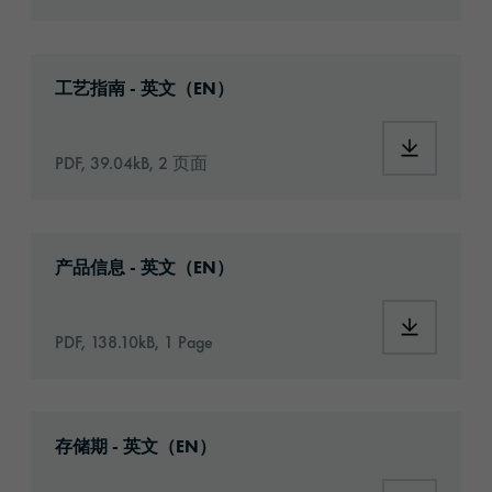
Download: Information_Adhesive_Tapes_gene
工艺指南 - 英文（EN）
Download:
PDF, 39.04kB, 2 页面
Download: orabond-1826-article-information
产品信息 - 英文（EN）
Download:
PDF, 138.10kB, 1 Page
Download: VH16-ats-shelf-life-eu-en.pdf
存储期 - 英文（EN）