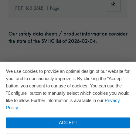
Download:
PDF, 163.28kB, 1 Page
Our safety data sheets / product information consider
the state of the SVHC list of 2026-02-04.
We use cookies to provide an optimal design of our website for
you, and to continuously improve it. By clicking the "Accept"
button, you consent to our use of cookies. You can use the
"Configure" button to manually select which cookies you would
like to allow. Further information is available in our
Privacy
Policy
.
ACCEPT