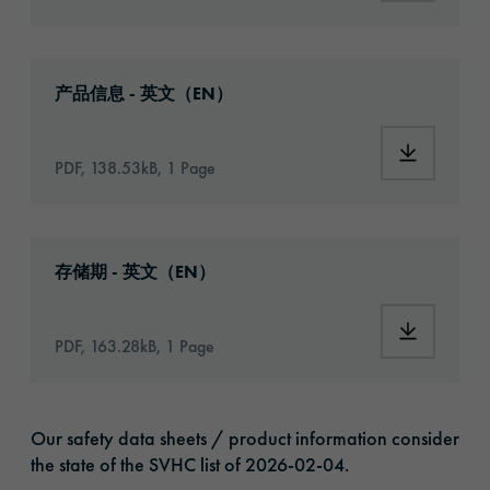
Download: orabond-1392tm-article-informat
产品信息 - 英文（EN）
Download:
PDF, 138.53kB, 1 Page
Download: VH16-ats-shelf-life-eu-en.pdf
存储期 - 英文（EN）
Download:
PDF, 163.28kB, 1 Page
Our safety data sheets / product information consider
the state of the SVHC list of 2026-02-04.