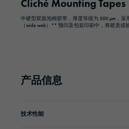
Cliché Mounting Tapes
胶带
交通与基础设施
管理
中硬型双面泡棉胶带，厚度等级为 500 μm，
防晒膜
物流与公共交通
责任
（wide web）** 预印及包装印刷中，将
覆膜和保护膜
建筑与施工
挤出薄膜
安全与防护
产品信息
技术性能