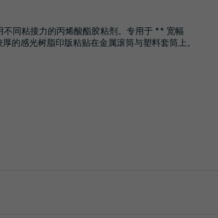
光学解决方案
采用不同粘接力的丙烯酸酯胶粘剂。专用于 ** 宽幅
硬质或较厚的感光树脂印版粘贴在金属滚筒与塑料套筒上。