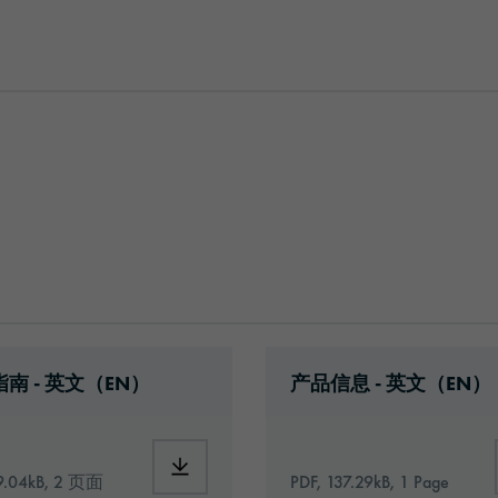
ad: Information_Adhesive_Tapes_general.pdf
Download: oraflex-118
南 - 英文（EN）
产品信息 - 英文（EN）
1855-eu-en.pdf
Download: Information_Adhesive_Tapes_ge
9.04kB, 2 页面
PDF, 137.29kB, 1 Page