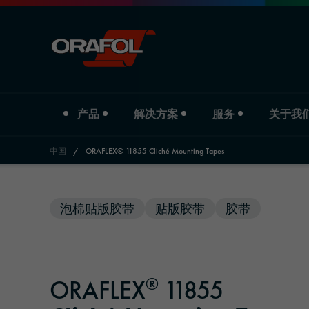
产品
解决方案
服务
关于我
中国
/
ORAFLEX® 11855 Cliché Mounting Tapes
Jump to content
产品类型
行业
Service
关于我们
泡棉贴版胶带
贴版胶带
胶带
数码打印膜
汽车
下载
公司简介
商业标识彩膜
标识与宣传
分支机构
®
ORAFLEX
11855
反光材料
印刷与纸业
历史