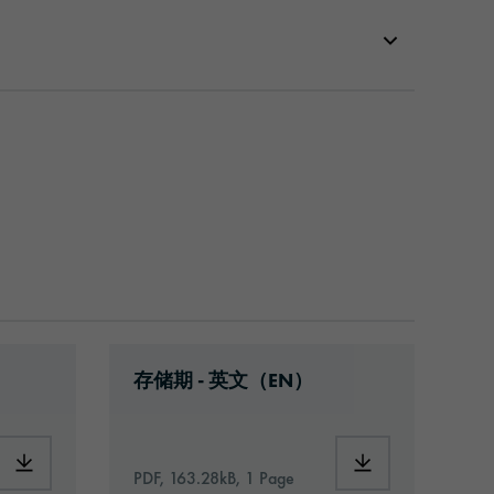
55-article-information-europe-en.pdf
Download: VH16-ats-shelf-life-eu-en.
存储期 - 英文（EN）
neral.pdf
Download: oraflex-11855-article-information-europe-en.pdf
Download: VH16-a
PDF, 163.28kB, 1 Page