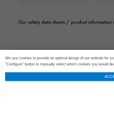
Our safety data sheets / product information c
We use cookies to provide an optimal design of our website for you
"Configure" button to manually select which cookies you would like 
ACC