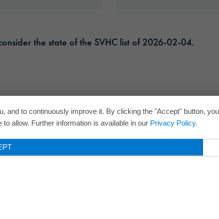
onsider the state of the SVHC list of 2026-02-04.
, and to continuously improve it. By clicking the "Accept" button, yo
to allow. Further information is available in our
Privacy Policy
.
EPT