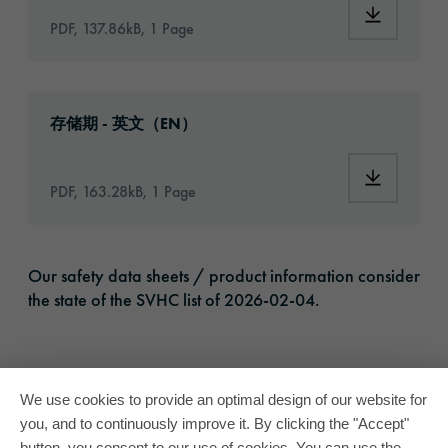
Download:
PDF, 137.86kB, 1 Page
Download: VH16-ats-shelf-life-eu-en.pdf
存储期 - 英文（EN）
Download:
PDF, 163.28kB, 1 Page
Our safety data sheets / product information consider
the state of the SVHC list of 2026-02-04.
We use cookies to provide an optimal design of our website for
you, and to continuously improve it. By clicking the "Accept"
button, you consent to our use of cookies. You can use the