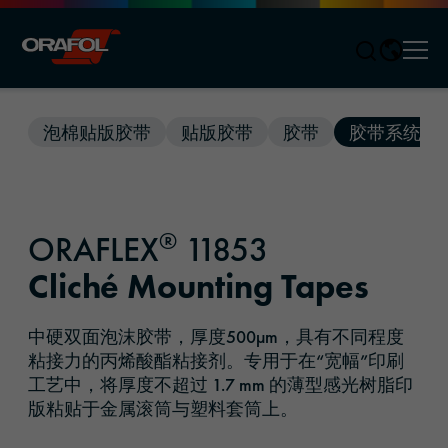
Men
Jump to content
泡棉贴版胶带
贴版胶带
胶带
胶带系统
®
ORAFLEX
11853
Cliché Mounting Tapes
中硬双面泡沫胶带，厚度500µm，具有不同程度
粘接力的丙烯酸酯粘接剂。专用于在“宽幅”印刷
工艺中，将厚度不超过 1.7 mm 的薄型感光树脂印
版粘贴于金属滚筒与塑料套筒上。