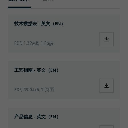
技术文件
Download: oraflex-11853-eu-en.pdf
技术数据表 - 英文（EN）
Download:
PDF, 1.39MB, 1 Page
Download: Information_Adhesive_Tapes_gene
工艺指南 - 英文（EN）
Download:
PDF, 39.04kB, 2 页面
Download: oraflex-11853-article-information
产品信息 - 英文（EN）