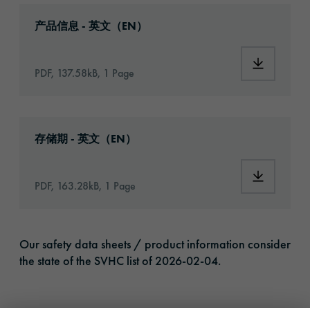
Download: orafix-1291-article-information-e
产品信息 - 英文（EN）
Download:
PDF, 137.58kB, 1 Page
Download: VH16-ats-shelf-life-eu-en.pdf
存储期 - 英文（EN）
Download:
PDF, 163.28kB, 1 Page
Our safety data sheets / product information consider
the state of the SVHC list of 2026-02-04.