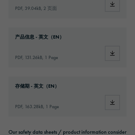
Download:
PDF, 39.04kB, 2 页面
Download: orabond-uhb03025t-article-infor
产品信息 - 英文（EN）
Download:
PDF, 131.26kB, 1 Page
Download: VH16-ats-shelf-life-eu-en.pdf
存储期 - 英文（EN）
Download:
PDF, 163.28kB, 1 Page
Our safety data sheets / product information consider