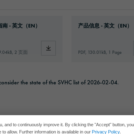
cal-data-sheet-europe-en.pdf
ad: Information_Adhesive_Tapes_general.pdf
Download: orabond-33
南 - 英文（EN）
产品信息 - 英文（EN）
334-id10845-technical-data-sheet-europe-en.pdf
Download: Information_Adhesive_Tapes_ge
9.04kB, 2 页面
PDF, 130.01kB, 1 Page
onsider the state of the SVHC list of 2026-02-04.
, and to continuously improve it. By clicking the "Accept" button, yo
to allow. Further information is available in our
Privacy Policy
.