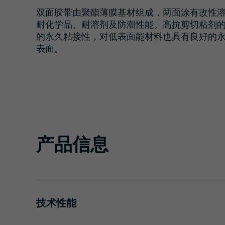
胶带
交通与基础设施
管理
双面胶带由聚酯薄膜基材组成，两面涂有改性溶
耐化学品、耐溶剂及防潮性能。高抗剪切粘剂
防晒膜
物流与公共交通
责任
的永久粘接性，对低表面能材料也具有良好的
表面。
覆膜和保护膜
建筑与施工
挤出薄膜
安全与防护
产品信息
技术性能