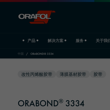
产品
解决方案
服务
关于我
中国
/
ORABOND® 3334
Jump to content
产品类型
行业
Service
关于我们
改性丙烯酸胶带
薄膜基材胶带
胶带
数码打印膜
汽车
下载
公司简介
商业标识彩膜
标识与宣传
分支机构
®
ORABOND
3334
反光材料
印刷与纸业
历史