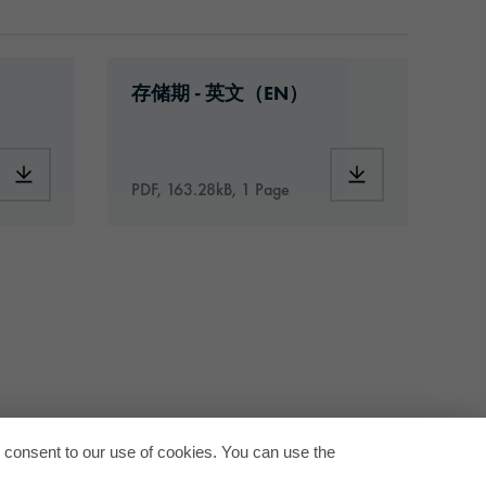
34-article-information-europe-en.pdf
Download: VH16-ats-shelf-life-eu-en.
存储期 - 英文（EN）
neral.pdf
Download: orabond-3334-article-information-europe-en.pdf
Download: VH16-a
PDF, 163.28kB, 1 Page
回到顶
u consent to our use of cookies. You can use the