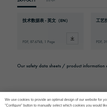
技术文件
Download: orabond-3334-id10845-techni
Downlo
技术数据表 - 英文（EN）
工艺指
Download: orabond-3
PDF, 87.67kB, 1 Page
PDF, 3
Our safety data sheets / product information c
We use cookies to provide an optimal design of our website for you
"Configure" button to manually select which cookies you would like 