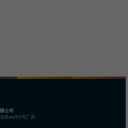
限公司
岳路66号3号厂房