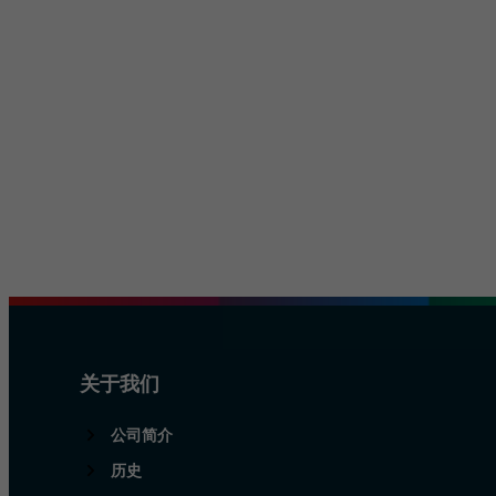
胶带
交通与基础设施
管理
防晒膜
物流与公共交通
责任
覆膜和保护膜
建筑与施工
挤出薄膜
安全与防护
关于我们
公司简介
历史