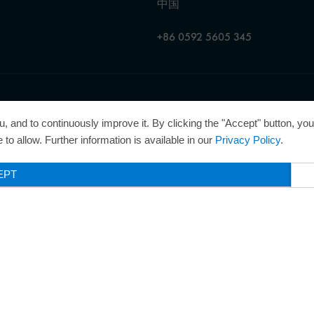
中国
+86 0592 5605 345
理企业奖”，因此获得了“卓越管理企业”质量认证的金级认证。
, and to continuously improve it. By clicking the "Accept" button, yo
to allow. Further information is available in our
Privacy Policy
.
EPT
Legal Notice
Privacy Poli