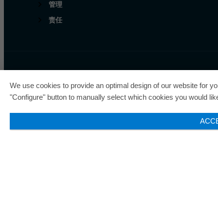
管理
责任
欧瑞飞已五次荣获“最佳管
We use cookies to provide an optimal design of our website for you
"Configure" button to manually select which cookies you would like 
ACC
© 2026 ORAFOL Europe GmbH. ­All rights reserved.