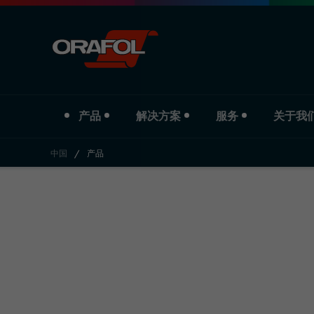
产品
解决方案
服务
关于我
中国
/
产品
Jump to content
产品类型
行业
Service
关于我们
数码打印膜
汽车
下载
公司简介
商业标识彩膜
标识与宣传
分支机构
反光材料
印刷与纸业
历史