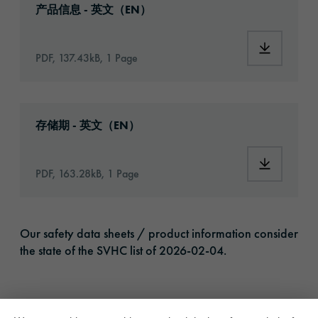
产品信息 - 英文（EN）
Download:
PDF, 137.43kB, 1 Page
Download: VH16-ats-shelf-life-eu-en.pdf
存储期 - 英文（EN）
Download:
PDF, 163.28kB, 1 Page
Our safety data sheets / product information consider
the state of the SVHC list of 2026-02-04.