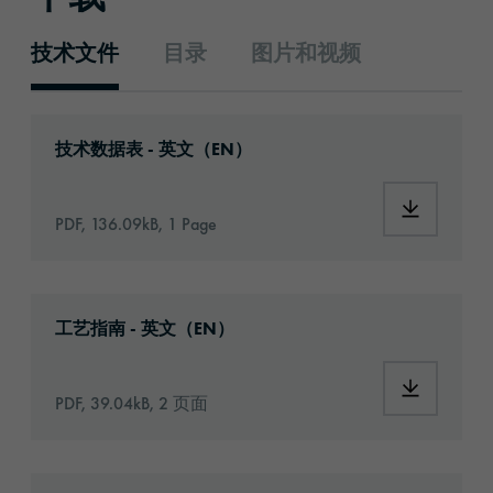
技术文件
目录
图片和视频
技术文件
Download: orabond-1822-1117-technical-data
技术数据表 - 英文（EN）
Download:
PDF, 136.09kB, 1 Page
Download: Information_Adhesive_Tapes_gene
工艺指南 - 英文（EN）
Download:
PDF, 39.04kB, 2 页面
Download: orabond-1822-article-information