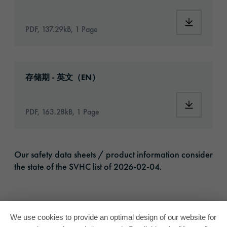
Download:
PDF, 137.29kB, 1 Page
Download: VH16-ats-shelf-life-eu-en.pdf
存储期 - 英文（EN）
Download:
PDF, 163.28kB, 1 Page
Our safety data sheets / product information consider
the state of the SVHC list of 2026-02-04.
We use cookies to provide an optimal design of our website for