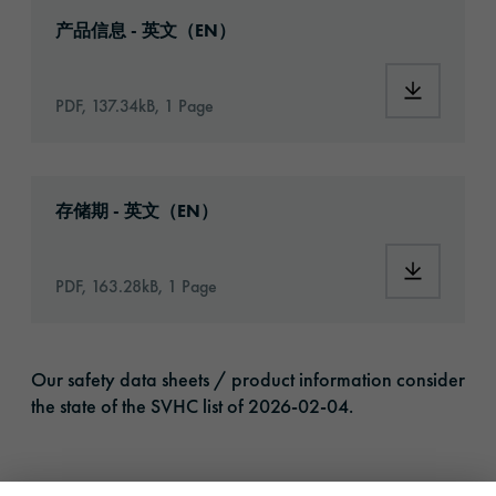
Download: orabond-1470-article-information
产品信息 - 英文（EN）
Download:
PDF, 137.34kB, 1 Page
Download: VH16-ats-shelf-life-eu-en.pdf
存储期 - 英文（EN）
Download:
PDF, 163.28kB, 1 Page
Our safety data sheets / product information consider
the state of the SVHC list of 2026-02-04.