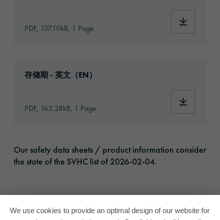
Download:
PDF, 137.10kB, 1 Page
Download: VH16-ats-shelf-life-eu-en.pdf
存储期 - 英文（EN）
Download:
PDF, 163.28kB, 1 Page
Our safety data sheets / product information consider
the state of the SVHC list of 2026-02-04.
We use cookies to provide an optimal design of our website for