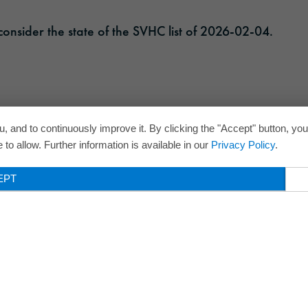
onsider the state of the SVHC list of 2026-02-04.
, and to continuously improve it. By clicking the "Accept" button, yo
to allow. Further information is available in our
Privacy Policy
.
EPT