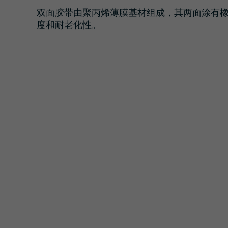
胶带
交通与基础设施
管理
双面胶带由聚丙烯薄膜基材组成，其两面涂有
度和耐老化性。
防晒膜
物流与公共交通
责任
覆膜和保护膜
建筑与施工
挤出薄膜
安全与防护