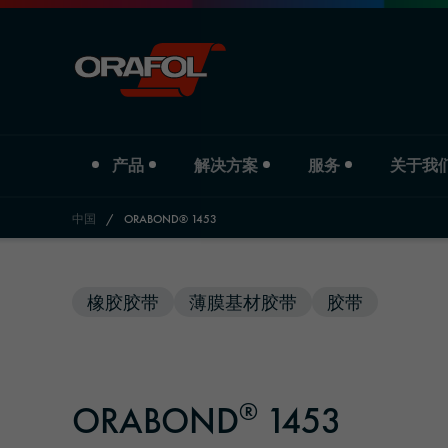
产品
解决方案
服务
关于我
中国
/
ORABOND® 1453
Jump to content
产品类型
行业
Service
关于我们
橡胶胶带
薄膜基材胶带
胶带
数码打印膜
汽车
下载
公司简介
商业标识彩膜
标识与宣传
分支机构
®
ORABOND
1453
反光材料
印刷与纸业
历史