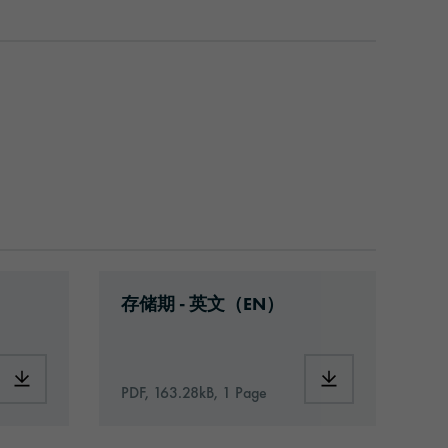
53-article-information-europe-en.pdf
Download: VH16-ats-shelf-life-eu-en.
存储期 - 英文（EN）
neral.pdf
Download: orabond-1453-article-information-europe-en.pdf
Download: VH16-a
PDF, 163.28kB, 1 Page