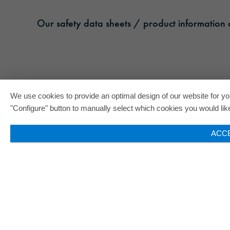
Our safety data sheets / product information c
We use cookies to provide an optimal design of our website for you
"Configure" button to manually select which cookies you would like 
ACC