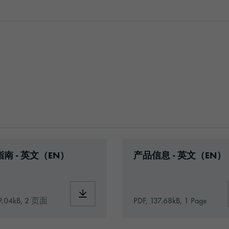
al-data-sheet-europe-en.pdf
ad: Information_Adhesive_Tapes_general.pdf
Download: orabond-14
南 - 英文（EN）
产品信息 - 英文（EN）
53-id1211-technical-data-sheet-europe-en.pdf
Download: Information_Adhesive_Tapes_ge
9.04kB, 2 页面
PDF, 137.68kB, 1 Page