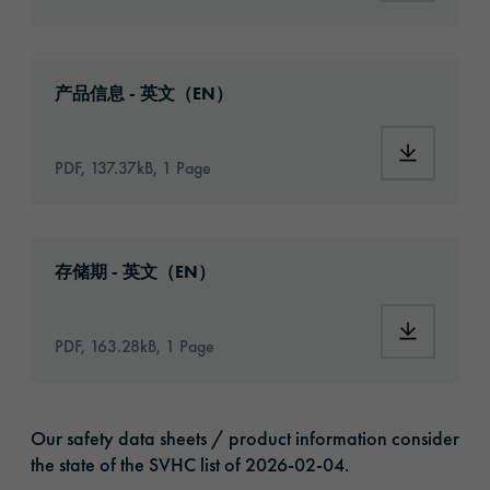
Download: orabond-1399-article-information
产品信息 - 英文（EN）
Download:
PDF, 137.37kB, 1 Page
Download: VH16-ats-shelf-life-eu-en.pdf
存储期 - 英文（EN）
Download:
PDF, 163.28kB, 1 Page
Our safety data sheets / product information consider
the state of the SVHC list of 2026-02-04.