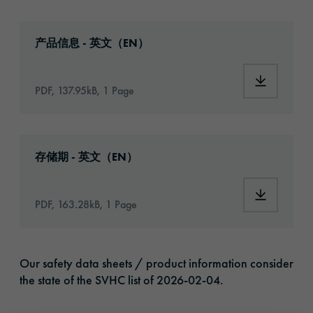
Download: orabond-1398-article-information
产品信息 - 英文（EN）
Download:
PDF, 137.95kB, 1 Page
Download: VH16-ats-shelf-life-eu-en.pdf
存储期 - 英文（EN）
Download:
PDF, 163.28kB, 1 Page
Our safety data sheets / product information consider
the state of the SVHC list of 2026-02-04.