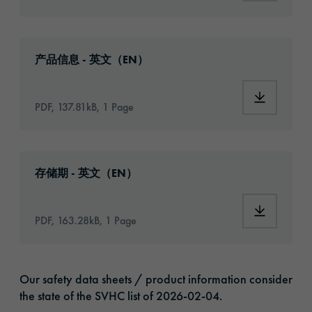
Download: orabond-1393-article-information
产品信息 - 英文（EN）
Download:
PDF, 137.81kB, 1 Page
Download: VH16-ats-shelf-life-eu-en.pdf
存储期 - 英文（EN）
Download:
PDF, 163.28kB, 1 Page
Our safety data sheets / product information consider
the state of the SVHC list of 2026-02-04.