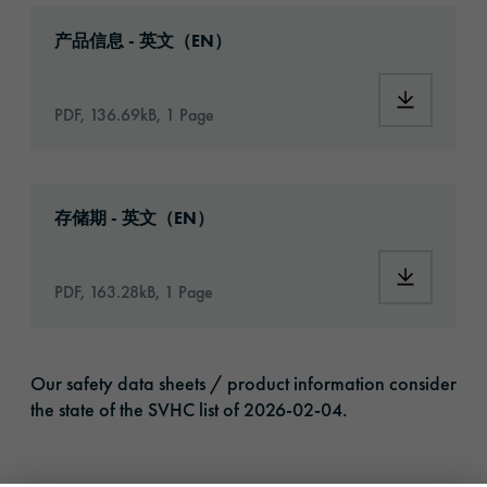
Download: orabond-1331-article-information
产品信息 - 英文（EN）
Download:
PDF, 136.69kB, 1 Page
Download: VH16-ats-shelf-life-eu-en.pdf
存储期 - 英文（EN）
Download:
PDF, 163.28kB, 1 Page
Our safety data sheets / product information consider
the state of the SVHC list of 2026-02-04.