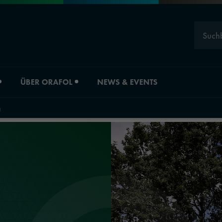
Such
ÜBER ORAFOL
NEWS & EVENTS
g
Karriere
Divisionsübersicht
ORAFOL als Arbeitgeber
Material Solution
Experten
Industrial Solutio
Young Professionals
Automotive Grap