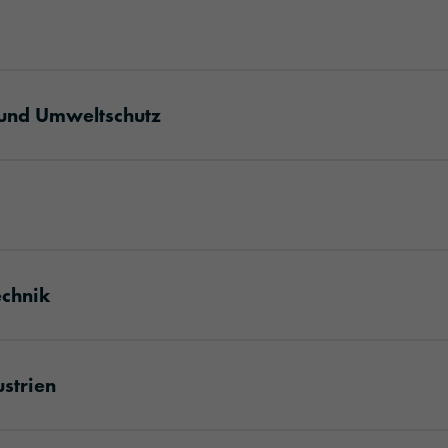
 und Umweltschutz
echnik
strien