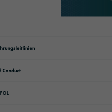
rungsleitlinien
f Conduct
AFOL