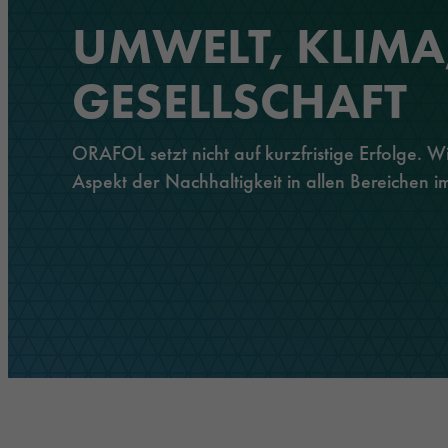
Klebebänder
Logistik & Öffentlicher Personenverkehr
Management
Veranstaltungen
UMWELT, KLIMA
Sonnenschutzfolien
Verkehr & Infrastruktur
Verantwortung
GESELLSCHAFT
Laminier- und Schutzfolien
Architektur & Bau
ORAFOL setzt nicht auf kurzfristige Erfolge. 
Extrudierte Folien
Sicherheit & Schutz
Aspekt der Nachhaltigkeit in allen Bereichen im