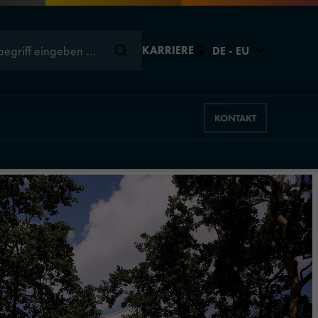
begriff eingeben …
KARRIERE
DE - EU
KONTAKT
Schließen
Schließen
Schließen
Schließen
Schließen
s
ns
hics