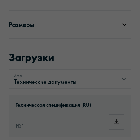
Размеры
Загрузки
Area
Технические документы
Технические документы
Download: ORAJET®_3164X_ru.pdf
Техническая спецификация (RU)
Download
PDF