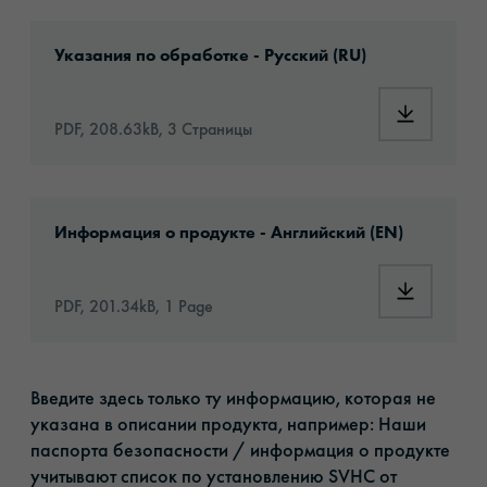
Download: Information_DigitalPrintingMateri
Указания по обработке - Русский (RU)
Download:
PDF, 208.63kB, 3 Страницы
Download: orajet-3164x-article-information-
Информация о продукте - Английский (EN)
Download:
PDF, 201.34kB, 1 Page
Введите здесь только ту информацию, которая не
указана в описании продукта, например: Наши
паспорта безопасности / информация о продукте
учитывают список по установлению SVHC от