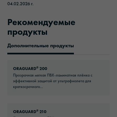
04.02.2026 г.​
Рекомендуемые
продукты
Дополнительные продукты
Рекомендуемые продукты
Go to: ORAGUARD® 200
®
ORAGUARD
200
Прозрачная мягкая ПВХ-ламинатная плёнка с
эффективной защитой от ультрафиолета для
краткосрочного...
Go to: ORAGUARD® 210
®
ORAGUARD
210