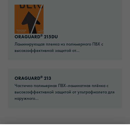
Go to: ORAGUARD® 215DU
®
ORAGUARD
215DU
Ламинирующая пленка из полимерного ПВХ с
высокоэффективной защитой от...
Go to: ORAGUARD® 213
®
ORAGUARD
213
Частично полимерная ПВХ-ламинатная плёнка с
высокоэффективной защитой от ультрафиолета для
наружного...