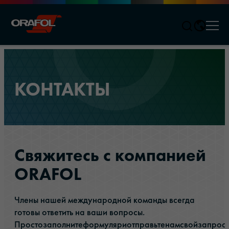
Men
Jump to content
КОНТАКТЫ
Свяжитесь с компанией
ORAFOL
Члены нашей международной команды всегда
готовы ответить на ваши вопросы.
Простозаполнитеформуляриотправьтенамсвойзапрос.