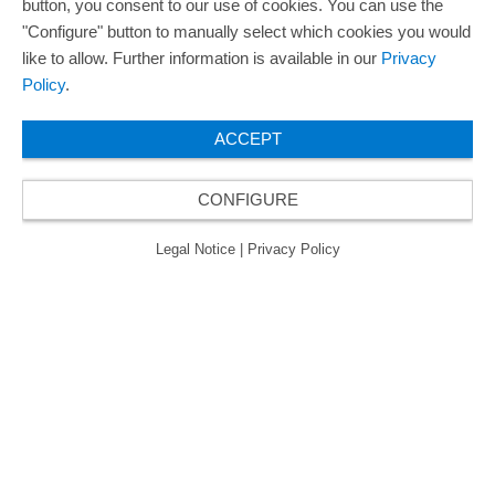
Компания ORAFOL пять раз становилась
button, you consent to our use of cookies. You can use the
лауреатом премии «Best Managed Companies
"Configure" button to manually select which cookies you would
Award» и, таким образом, обладает золотым
like to allow. Further information is available in our
Privacy
статусом знака качества для компаний с
Policy
.
образцовым управлением.
ACCEPT
CONFIGURE
© 2026 ORAFOL Europe GmbH. All rights reserved.
Legal Notice
Privacy Policy
ОУПП
Legal Notice
|
Privacy Policy