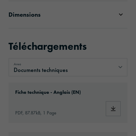
Dimensions
Téléchargements
Area
Documents techniques
Documents techniques
Download: oraflex-11409dl-id11542-technical
Fiche technique - Anglais (EN)
Download:
PDF, 87.87kB, 1 Page
Download: oraflex-11409dl-article-informati