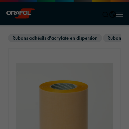
Men
Jump to content
Rubans adhésifs d'acrylate en dispersion
Rubans adh