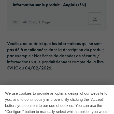
Information sur le produit - Anglais (EN)
Download:
PDF, 140.73kB, 1 Page
Veuillez ne saisir ici que les informations qui ne sont
pas déjà mentionnées dans la description du produit,
par exemple : Nos fiches de données de sécurité /
informations sur le produit tiennent compte de la liste
SVHC du 04/02/2026.
We use cookies to provide an optimal design of our website for
you, and to continuously improve it. By clicking the "Accept"
button, you consent to our use of cookies. You can use the
"Configure" button to manually select which cookies you would