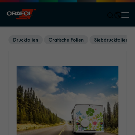
Men
Jump to content
Druckfolien
Grafische Folien
Siebdruckfolien