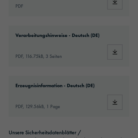
Download
PDF
Download: Hinweise_Plottermaterialien.pdf
Verarbeitungshinweise - Deutsch (DE)
Download:
PDF, 116.75kB, 3 Seiten
Download: oracal-952ra-premium-cast-articl
Erzeugnisinformation - Deutsch (DE)
Download:
PDF, 129.56kB, 1 Page
Unsere Sicherheitsdatenblätter /