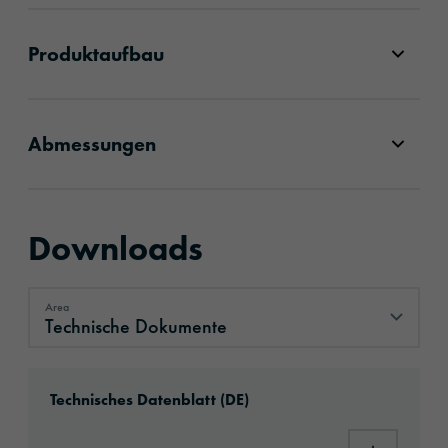
Produktaufbau
Abmessungen
Downloads
Area
Technische Dokumente
Technische Dokumente
Download: ORACAL®_952RA_Premium_Cast_
Technisches Datenblatt (DE)