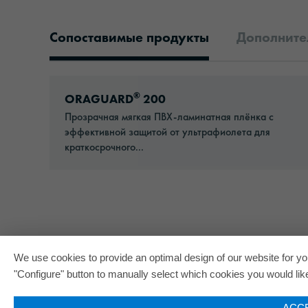
Сопоставимые продукты
Дополните
Сопоставимые продукты
Go to: ORAGUARD® 200
®
ORAGUARD
200
Прозрачная мягкая ПВХ-ламинатная плёнка с
эффективной защитой от ультрафиолета для
краткосрочного...
We use cookies to provide an optimal design of our website for you
"Configure" button to manually select which cookies you would like 
ACC