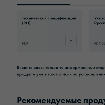
Технические документы
Download: ORAJET®_1917_ru.pdf
Downlo
Техническая спецификация
Указа
(RU)
Русск
Download: ORAJET®_
PDF
PDF, 2
Введите здесь только ту информацию, кото
продукте учитывают список по установлению
Рекомендуемые прод