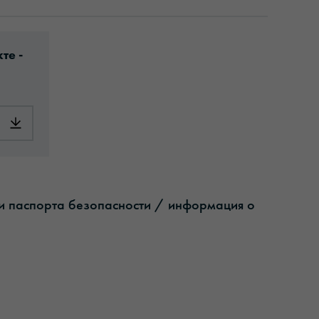
-article-information-europe-en.pdf
те -
ials.pdf
Download: orajet-1917-article-information-europe-en.pdf
ши паспорта безопасности / информация о