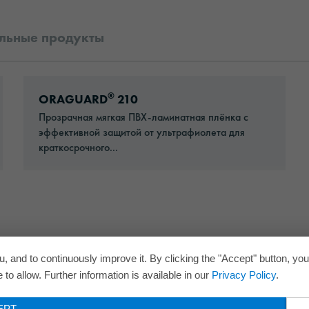
льные продукты
Go to: ORAGUARD® 210
®
ORAGUARD
210
Прозрачная мягкая ПВХ-ламинатная плёнка с
эффективной защитой от ультрафиолета для
краткосрочного...
, and to continuously improve it. By clicking the "Accept" button, yo
to allow. Further information is available in our
Privacy Policy
.
EPT