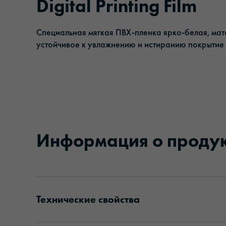
Digital Printing Film
Клейкие ленты
Управление
Специальная мягкая ПВХ-пленка ярко-белая, мат
Солнцезащитная пленка
Ответственность
устойчивое к увлажнению и истиранию покрытие 
Пленки для ламинирования и защиты
Информация о проду
Технические свойства