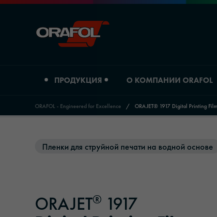
ПРОДУКЦИЯ
О КОМПАНИИ ORAFOL
ORAFOL - Engineered for Excellence
/
ORAJET® 1917 Digital Printing Fil
Jump to content
Тип продукта
О компании ORAFOL
Пленки для струйной печати на водной основе
Пленки для цифровой печати
Профиль компании
Графические пленки
Расположение
®
ORAJET
1917
Светоотражающие материалы
История