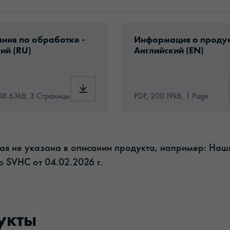
ad: Information_DigitalPrintingMaterials.pdf
Download: orajet-1917
ния по обработке -
Информация о продук
ий (RU)
Английский (EN)
1917_ru.pdf
Download: Information_DigitalPrintingMater
08.63kB, 3 Страницы
PDF, 200.19kB, 1 Page
рая не указана в описании продукта, например: На
 SVHC от 04.02.2026 г.​
укты