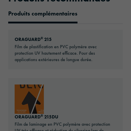
Produits complémentaires
Produits recommandés
Go to: ORAGUARD® 215
®
ORAGUARD
215
Film de plastification en PVC polymère avec
protection UV hautement efficace. Pour des
applications extérieures de longue durée.
Go to: ORAGUARD® 215DU
®
ORAGUARD
215DU
Film de laminage en PVC polymère avec protection
UV très efficace et réduction du silvering lors de