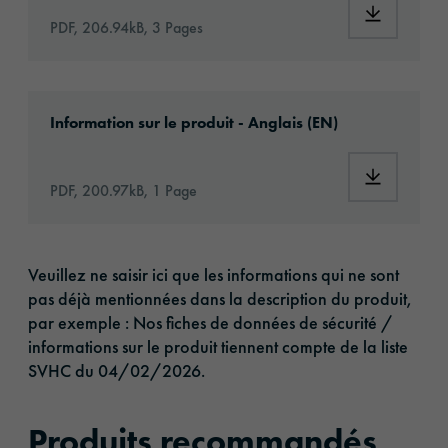
Download:
PDF, 206.94kB, 3 Pages
Download: orajet-3165-article-information-e
Information sur le produit - Anglais (EN)
Download:
PDF, 200.97kB, 1 Page
Veuillez ne saisir ici que les informations qui ne sont
pas déjà mentionnées dans la description du produit,
par exemple : Nos fiches de données de sécurité /
informations sur le produit tiennent compte de la liste
SVHC du 04/02/2026.
Produits recommandés