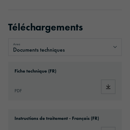
Téléchargements
Area
Documents techniques
Documents techniques
Download: ORAJET®_3165_fr.pdf
Fiche technique (FR)
Download:
PDF
Download: Information_DigitalPrintingMateri
Instructions de traitement - Français (FR)