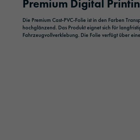
Premium Digital Printi
Klebebänder
Logistik & Öffentlicher Personenverkehr
Management
Veranstaltungen
Die Premium Cast-PVC-Folie ist in den Farben Transp
Sonnenschutzfolien
Verkehr & Infrastruktur
Verantwortung
hochglänzend. Das Produkt eignet sich für langfr
Fahrzeugvollverklebung. Die Folie verfügt über ein
Laminier- und Schutzfolien
Architektur & Bau
Extrudierte Folien
Sicherheit & Schutz