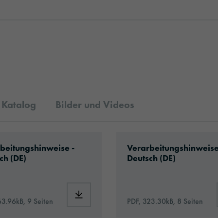
Katalog
Bilder und Videos
ad: Hinweise_CarWrapping.pdf
Download: VH10-boatw
beitungshinweise -
Verarbeitungshinweise
ch (DE)
Deutsch (DE)
3951_de.pdf
Download: Hinweise_CarWrapping.pdf
63.96kB, 9 Seiten
PDF, 323.30kB, 8 Seiten