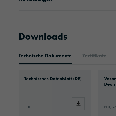
Downloads
Technische Dokumente
Zertifikate
Technische Dokumente
Download: ORAJET®_3951_de.pdf
Downlo
Technisches Datenblatt (DE)
Verar
Deuts
Download: ORAJET®_
PDF
PDF, 2