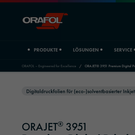
PRODUKTE
LÖSUNGEN
SERVICE
ORAFOL – Engineered for Excellence
/
ORAJET® 3951 Premium Digital Pri
Jump to content
Produktart
Branchenübersicht
Service
Über uns
News & Events
Digitaldruckfolien für (eco-)solventbasierter Inkjet
Digitaldruckfolien
Automotive
Händler Graphic Solutions
Unternehmensprofil
Presse
Grafische Folien
Werbetechnik & Außenwerbung
Händler Adhesive Tape Systems
Standorte
ORANEWS
®
ORAJET
3951
Reflektierende Materialien
Druck & Papier
Downloads
Historie
Newsletter