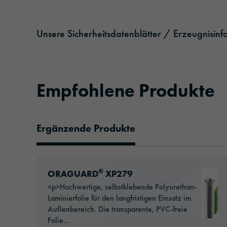
Unsere Sicherheitsdatenblätter / Erzeugnisin
Empfohlene Produkte
Ergänzende Produkte
Empfohlene Produkte
Go to: ORAGUARD® XP279
®
ORAGUARD
XP279
<p>Hochwertige, selbstklebende Polyurethan-
Laminierfolie für den langfristigen Einsatz im
Außenbereich. Die transparente, PVC-freie
Folie...