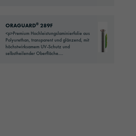
Go to: ORAGUARD® 289F
®
ORAGUARD
289F
<p>Premium Hochleistungslaminierfolie aus
Polyurethan, transparent und glänzend, mit
höchstwirksamem UV-Schutz und
selbstheilender Oberfläche....
Zurück