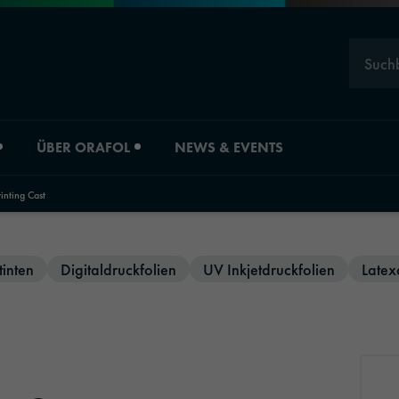
Such
ÜBER ORAFOL
NEWS & EVENTS
nting Cast
Karriere
Divisionsübersicht
tinten
Digitaldruckfolien
UV Inkjetdruckfolien
Latex
ORAFOL als Arbeitgeber
Material Solution
Experten
Industrial Solutio
Young Professionals
Automotive Grap