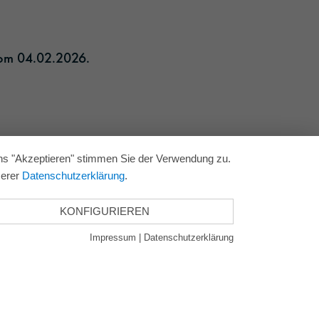
Zurück
om 04.02.2026.​
ons "Akzeptieren" stimmen Sie der Verwendung zu.
serer
Datenschutzerklärung
.
KONFIGURIEREN
Impressum
|
Datenschutzerklärung