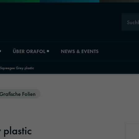
Such
ÜBER ORAFOL
NEWS & EVENTS
Squeegee Grey plastic
Karriere
Divisionsübersicht
Grafische Folien
ORAFOL als Arbeitgeber
Material Solution
Experten
Industrial Solutio
plastic
Young Professionals
Automotive Grap