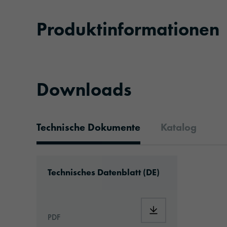
Produktinformationen
Downloads
Technische Dokumente
Katalog
Technische Dokumente
Download: ORACAL®_Squeegee_Grey_pl
Technisches Datenblatt (DE)
Download: ORACAL®_
PDF