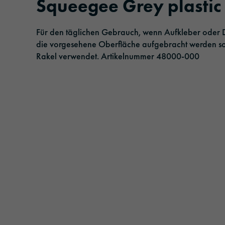
Squeegee Grey plastic
Klebebänder
Logistik & Öffentlicher Personenverkehr
Management
Veranstaltungen
Für den täglichen Gebrauch, wenn Aufkleber oder D
Sonnenschutzfolien
Verkehr & Infrastruktur
Verantwortung
die vorgesehene Oberfläche aufgebracht werden sol
Rakel verwendet. Artikelnummer 48000-000
Laminier- und Schutzfolien
Architektur & Bau
Extrudierte Folien
Sicherheit & Schutz