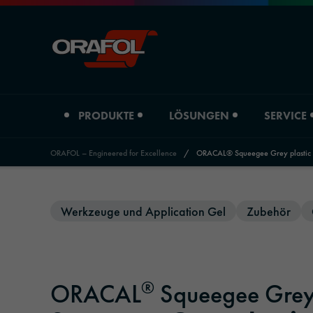
PRODUKTE
LÖSUNGEN
SERVICE
ORAFOL – Engineered for Excellence
/
ORACAL® Squeegee Grey plastic 
Jump to content
Produktart
Branchenübersicht
Service
Über uns
News & Events
Werkzeuge und Application Gel
Zubehör
Digitaldruckfolien
Automotive
Händler Graphic Solutions
Unternehmensprofil
Presse
Grafische Folien
Werbetechnik & Außenwerbung
Händler Adhesive Tape Systems
Standorte
ORANEWS
®
ORACAL
Squeegee Grey 
Reflektierende Materialien
Druck & Papier
Downloads
Historie
Newsletter