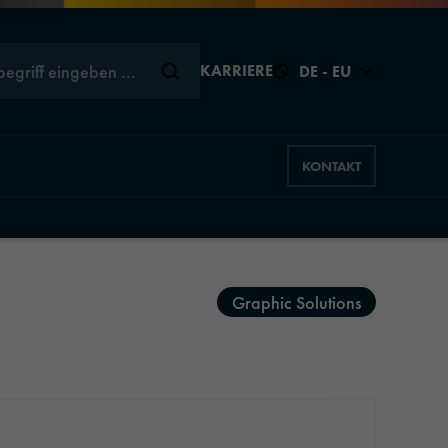
begriff eingeben …
KARRIERE
DE - EU
KONTAKT
Schließen
Schließen
Schließen
Schließen
Schließen
Graphic Solutions
s
ns
hics