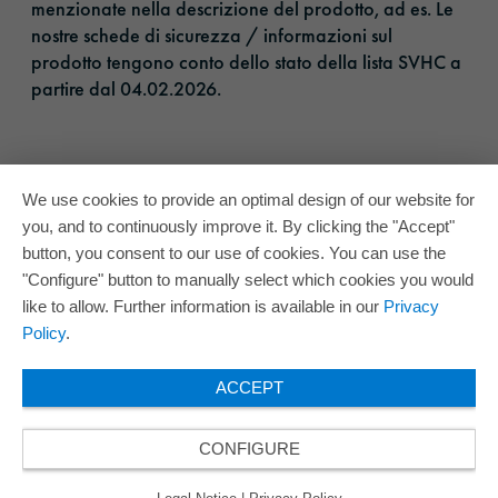
menzionate nella descrizione del prodotto, ad es. Le
nostre schede di sicurezza / informazioni sul
prodotto tengono conto dello stato della lista SVHC a
partire dal 04.02.2026.​
We use cookies to provide an optimal design of our website for
you, and to continuously improve it. By clicking the "Accept"
button, you consent to our use of cookies. You can use the
"Configure" button to manually select which cookies you would
like to allow. Further information is available in our
Privacy
Policy
.
ACCEPT
CONFIGURE