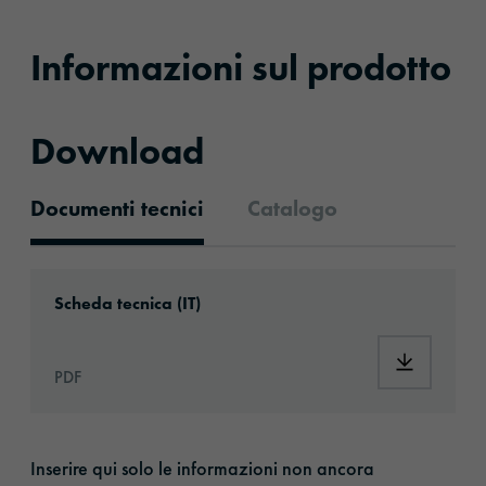
Informazioni sul prodotto
Download
Documenti tecnici
Catalogo
Documenti tecnici
Download: ORACAL®_Squeegee_Grey_plastic
Scheda tecnica (IT)
Download:
PDF
Inserire qui solo le informazioni non ancora