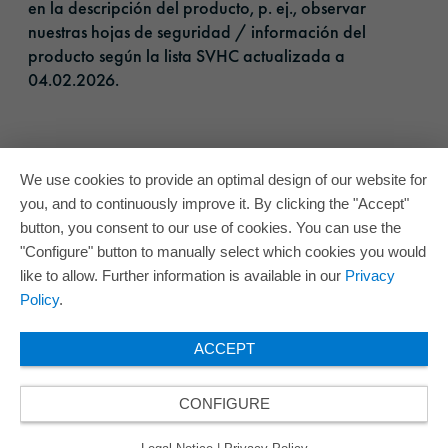
en la descripción del producto, p. ej., observar
nuestras hojas de seguridad / información del
producto según la lista SVHC actualizada a
04.02.2026.​
We use cookies to provide an optimal design of our website for
you, and to continuously improve it. By clicking the "Accept"
button, you consent to our use of cookies. You can use the
"Configure" button to manually select which cookies you would
like to allow. Further information is available in our
Privacy
Policy
.
ACCEPT
CONFIGURE