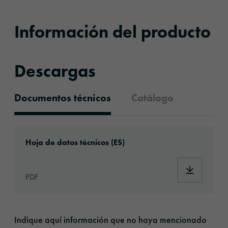
Información del producto
Descargas
Documentos técnicos
Catálogo
Documentos técnicos
Download: ORACAL®_Squeegee_Grey_plastic
Hoja de datos técnicos (ES)
Download
PDF
Indique aquí información que no haya mencionado