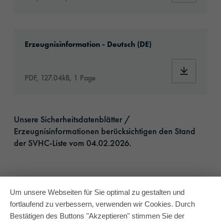
Download: ORACAL-CommercialSPlus-article-
Erzeugnisinformation - Deutsch (DE)
Download:
PDF, 127.04kB, 1 Page
Unsere Sicherheitsdatenblätter /
Erzeugnisinformationen berücksichtigen den Stand
der SVHC-Liste vom 04.02.2026.​
Um unsere Webseiten für Sie optimal zu gestalten und
fortlaufend zu verbessern, verwenden wir Cookies. Durch
Bestätigen des Buttons "Akzeptieren" stimmen Sie der