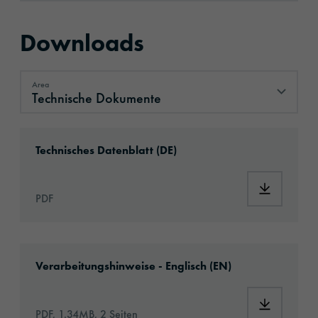
Downloads
Area
Technische Dokumente
Technische Dokumente
Download: ORACAL®_Commercial_S_Plus’35
Technisches Datenblatt (DE)
Download
PDF
Download: VHx-Special_Window_Films-eu-app
Verarbeitungshinweise - Englisch (EN)
Download:
PDF, 1.34MB, 2 Seiten