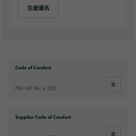
注册通讯
2024_orafol_codeofconduct_en.pdf
Code of Conduct
PDF, 307 Kb., 6 页面
2024_orafol_codeofconduct_forsuppliers_en.
Supplier Code of Conduct