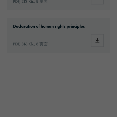
PDF, 212 Kb., 8 页面
2024_orafol_grundsatzerklaerung_en.pdf
Declaration of human rights principles
PDF, 316 Kb., 8 页面