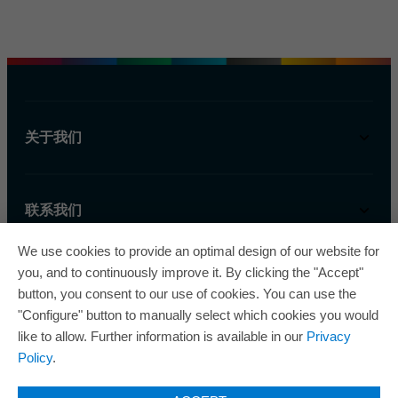
关于我们
联系我们
We use cookies to provide an optimal design of our website for
you, and to continuously improve it. By clicking the "Accept"
button, you consent to our use of cookies. You can use the
"Configure" button to manually select which cookies you would
like to allow. Further information is available in our
Privacy
欧瑞飞已五次荣获“最佳管理企业奖”，因此获得
Policy
.
了“卓越管理企业”质量认证的金级认证。