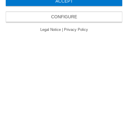
ACCEPT
CONFIGURE
© 2026 ORAFOL Europe GmbH. ­All rights reserved.
Legal Notice
Privacy Policy
Legal Notice
|
Privacy Policy