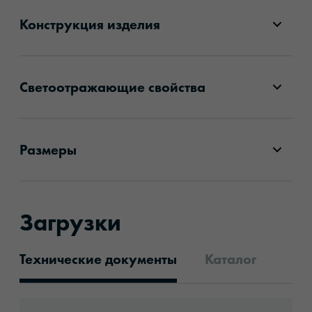
Конструкция изделия
Светоотражающие свойства
Размеры
Загрузки
Технические документы
Каталог
Технические документы
Download: oralite-vc612ra-flexibright-imagin