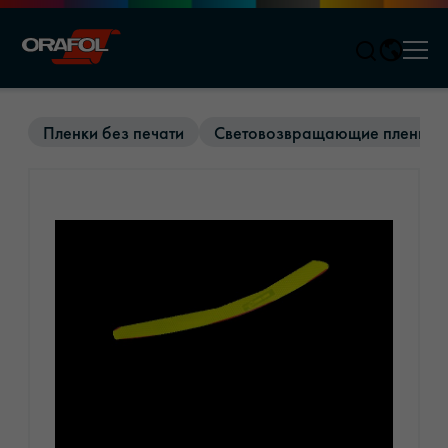
Men
Jump to content
Пленки без печати
Световозвращающие пленки