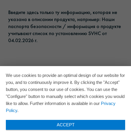
Введите здесь только ту информацию, которая не
указана в описании продукта, например: Наши
паспорта безопасности / информация о продукте
учитывают список по установлению SVHC от
04.02.2026 г.​
We use cookies to provide an optimal design of our website for
you, and to continuously improve it. By clicking the "Accept"
button, you consent to our use of cookies. You can use the
"Configure" button to manually select which cookies you would
like to allow. Further information is available in our
Privacy
Policy
.
ACCEPT