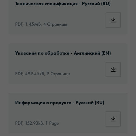
Техническая спецификация - Русский (RU)
Download: 
PDF, 1.45MB, 4 Страницы
Download: oralite-vc612-eu-application-en.p
Указания по обработке - Английский (EN)
Download:
PDF, 499.45kB, 9 Страницы
Download: oralite-vc-612-flexibright-imagine
Информация о продукте - Русский (RU)
Download: 
PDF, 152.93kB, 1 Page