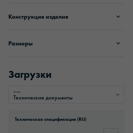
Конструкция изделия
Размеры
Загрузки
Area
Технические документы
Технические документы
Download: ORACAL®_961RA_Caravan_Film_P
Техническая спецификация (RU)