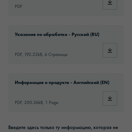
Download
PDF
Download: VH08-caravan-wrapping-eu-applic
Указания по обработке - Русский (RU)
Download:
PDF, 192.22kB, 6 Страницы
Download: oracal-961ra-caravan-film-premium
Информация о продукте - Английский (EN)
Download:
PDF, 200.26kB, 1 Page
Введите здесь только ту информацию, которая не