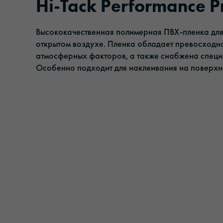
Hi-Tack Performance Pr
Клейкие ленты
Управление
Высококачественная полимерная ПВХ-пленка для 
Солнцезащитная пленка
Ответственность
открытом воздухе. Пленка обладает превосходно
атмосферных факторов, а также снабжена специ
Пленки для ламинирования и защиты
Особенно подходит для наклеивания на поверхно