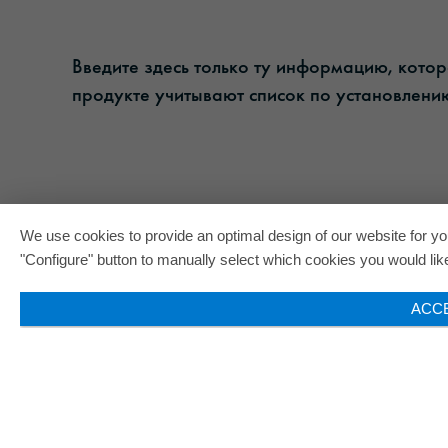
Введите здесь только ту информацию, кото
продукте учитывают список по установлению
We use cookies to provide an optimal design of our website for you
"Configure" button to manually select which cookies you would like 
ACC