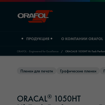
ПРОДУКЦИЯ
О КОМПАНИИ ORAFOL
ORAFOL - Engineered for Excellence
/
ORACAL® 1050HT Hi-Tack Performa
Jump to content
Тип продукта
О компании ORAFOL
Пленки для печати
Графические пленки
Пленки для цифровой печати
Профиль компании
Графические пленки
Расположение
®
ORACAL
1050HT
Светоотражающие материалы
История