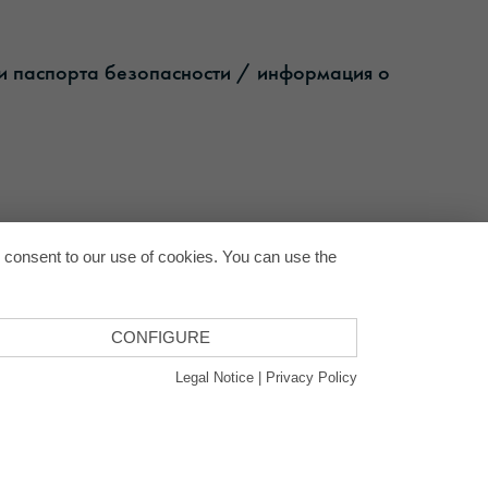
ши паспорта безопасности / информация о
Back to
u consent to our use of cookies. You can use the
CONFIGURE
Legal Notice
|
Privacy Policy