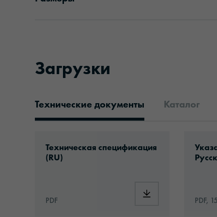
Загрузки
Технические документы
Каталог
Технические документы
Download: ORACAL®_1050HT_Hi-Tack_Pe
Downlo
Техническая спецификация
Указа
(RU)
Русск
Download: ORACAL®_
PDF
PDF, 1