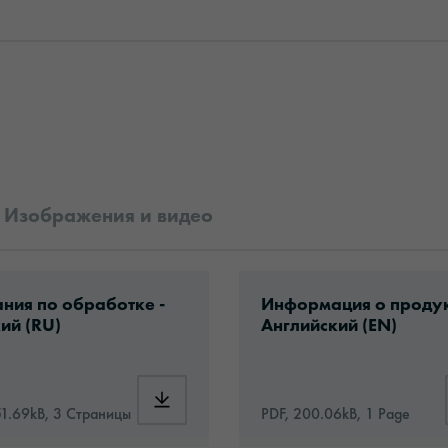
Изображения и видео
rformance_Print_Vinyl_ru.pdf
ad: Information_PlotterMaterials.pdf
Download: oracal-1050
ния по обработке -
Информация о продук
ий (RU)
Английский (EN)
1050HT_Hi-Tack_Performance_Print_Vinyl_ru.pdf
Download: Information_PlotterMaterials.pd
51.69kB, 3 Страницы
PDF, 200.06kB, 1 Page