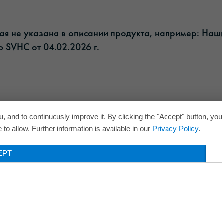
рая не указана в описании продукта, например: На
 SVHC от 04.02.2026 г.​
, and to continuously improve it. By clicking the "Accept" button, yo
to allow. Further information is available in our
Privacy Policy
.
EPT