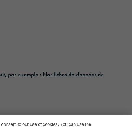
e-en.pdf
n.pdf
oduit, par exemple : Nos fiches de données de
Back to
u consent to our use of cookies. You can use the