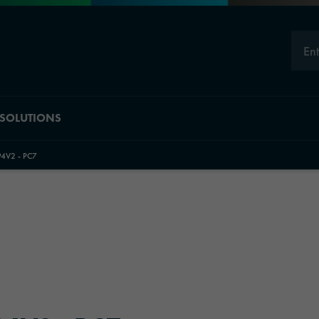
En
SOLUTIONS
94V2 - PC7
Aperçu des divisi
Material Solut
Industrial Solu
Automotive Gr