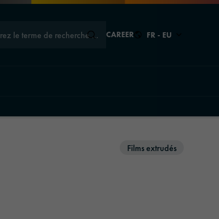
trez le terme de recherche …
CAREER
FR - EU
Fermer
Fermer
Fermer
ons
Films extrudés
ions
tions
aphics