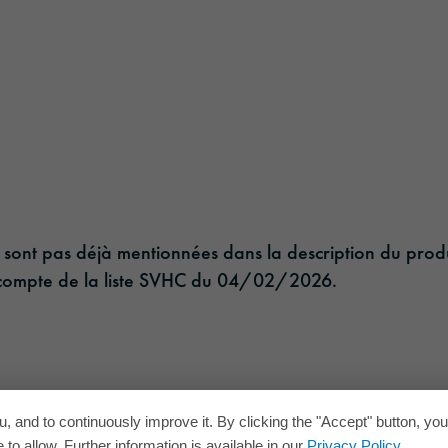
l-94v2---pc7-id11372-technical-data-sheet-europ
lame-retardant-_-ul-94v2---pc7-id11372-technical-data-sheet-europe-e
i ne sont pas déjà mentionnées dans la description du pr
nt compte de la liste SVHC du 04/02/2026.
, and to continuously improve it. By clicking the "Accept" button, yo
to allow. Further information is available in our
Privacy Policy
.