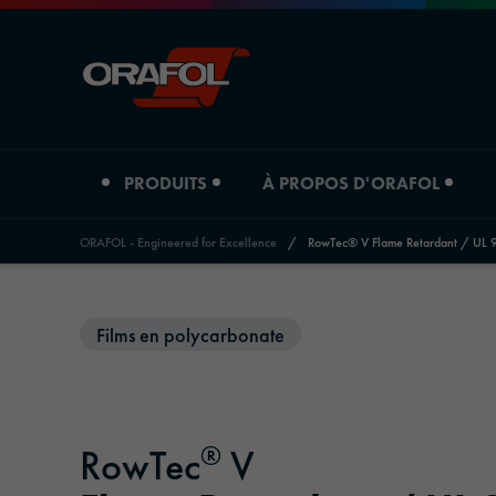
PRODUITS
À PROPOS D'ORAFOL
ORAFOL - Engineered for Excellence
/
RowTec® V Flame Retardant / UL 
Jump to content
Type de produit
À propos d'Orafol
Aperçu des branches
Films en polycarbonate
Films d'impression numérique
Profil de l'entreprise
Automobile
Films graphiques
Sites
Technique publicitaire et publicité extérieure
®
RowTec
V
Matériaux réfléchissants
Histoire
Impression & papier