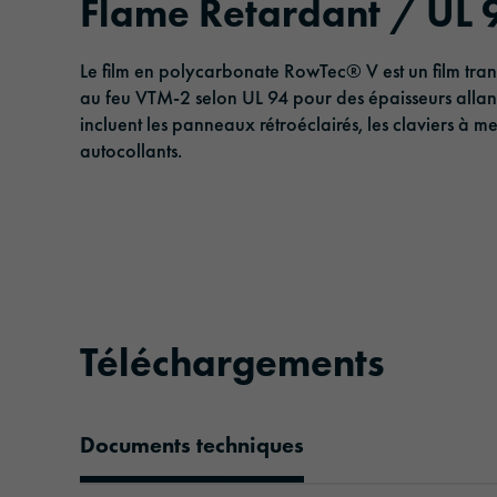
Flame Retardant / UL 
Rubans adhésifs
Management
Logistique & Transports publics
Le film en polycarbonate RowTec® V est un film transp
Film solaire
Responsabilité
Transport et infrastructure
au feu VTM-2 selon UL 94 pour des épaisseurs allan
incluent les panneaux rétroéclairés, les claviers à me
Films de plastification et de protection
Architecture et construction
autocollants.
Sécurité et protection
Téléchargements
Documents techniques