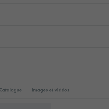
Catalogue
Images et vidéos
al-data-sheet-europe-fr.pdf
ad: oralite-gp370-eu-fr-applicationcare.pdf