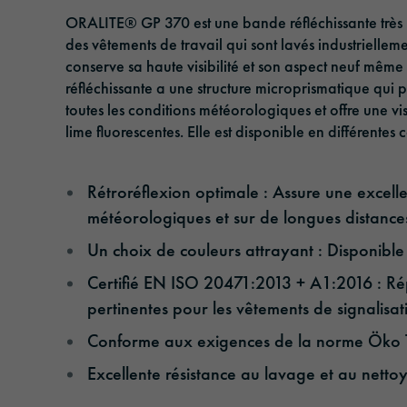
Rubans adhésifs
Management
Logistique & Transports publics
ORALITE® GP 370 est une bande réfléchissante très p
des vêtements de travail qui sont lavés industriellemen
Film solaire
Responsabilité
Transport et infrastructure
conserve sa haute visibilité et son aspect neuf mê
réfléchissante a une structure microprismatique qui p
Films de plastification et de protection
Architecture et construction
toutes les conditions météorologiques et offre une vi
lime fluorescentes. Elle est disponible en différentes
Sécurité et protection
Rétroréflexion optimale : Assure une excellen
météorologiques et sur de longues distance
Un choix de couleurs attrayant : Disponible 
Certifié EN ISO 20471:2013 + A1:2016 : Rép
pertinentes pour les vêtements de signalisati
Conforme aux exigences de la norme Öko Te
Excellente résistance au lavage et au nett