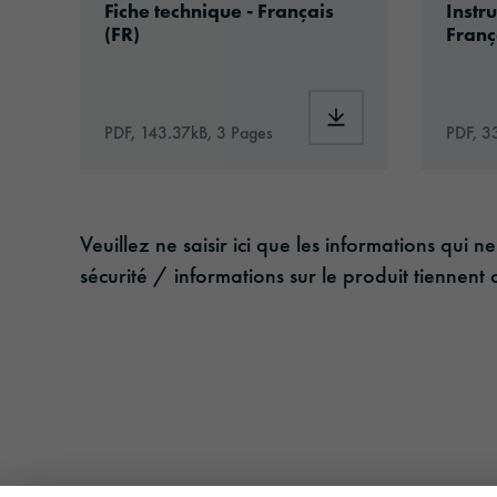
Fiche technique - Français
Instru
(FR)
Franç
Download: oralite-gp
PDF, 143.37kB, 3 Pages
PDF, 3
Veuillez ne saisir ici que les informations qu
sécurité / informations sur le produit tienne