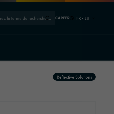
trez le terme de recherche …
CAREER
FR - EU
Fermer
Fermer
Fermer
ons
Reflective Solutions
ions
tions
aphics