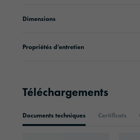
Dimensions
Propriétés d’entretien
Téléchargements
Documents techniques
Certificats
Documents techniques
Download: oralite-gp-370-id5544-technic
Downlo