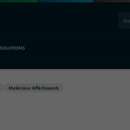
En
SOLUTIONS
Aperçu des divisi
Matériaux réfléchissants
Material Solut
Industrial Solu
Automotive Gr