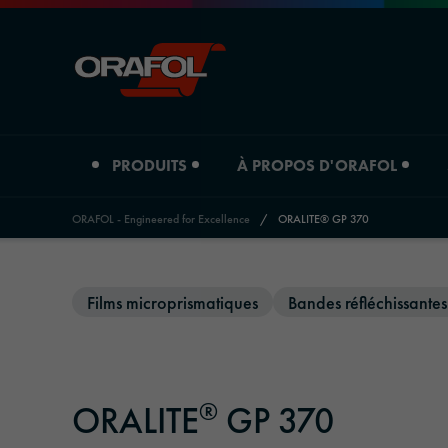
PRODUITS
À PROPOS D'ORAFOL
ORAFOL - Engineered for Excellence
/
ORALITE® GP 370
Jump to content
Type de produit
À propos d'Orafol
Aperçu des branches
Films microprismatiques
Bandes réfléchissantes
Films d'impression numérique
Profil de l'entreprise
Automobile
Films graphiques
Sites
Technique publicitaire et publicité extérieure
®
ORALITE
GP 370
Matériaux réfléchissants
Histoire
Impression & papier