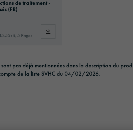
ctions de traitement -
ais (FR)
-370-id5544-technical-data-sheet-europe-fr.pdf
Download: oralite-gp370-eu-fr-applicationc
35.55kB, 5 Pages
i ne sont pas déjà mentionnées dans la description du pr
nt compte de la liste SVHC du 04/02/2026.