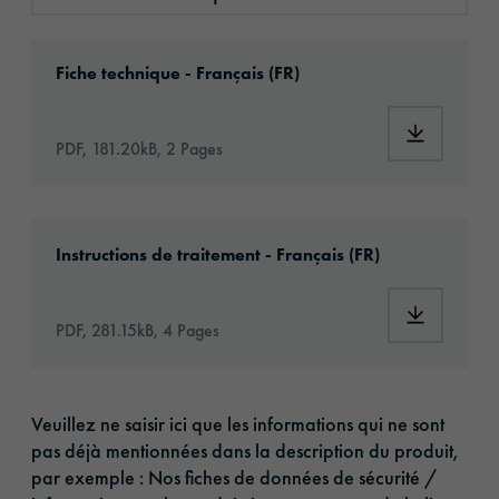
Documents techniques
Download: oralite-gp-025-id4274-technical-d
Fiche technique - Français (FR)
Download:
PDF, 181.20kB, 2 Pages
Download: Oralite-glassbead-ha-eu-fr-applic
Instructions de traitement - Français (FR)
Download:
PDF, 281.15kB, 4 Pages
Veuillez ne saisir ici que les informations qui ne sont
pas déjà mentionnées dans la description du produit,
par exemple : Nos fiches de données de sécurité /