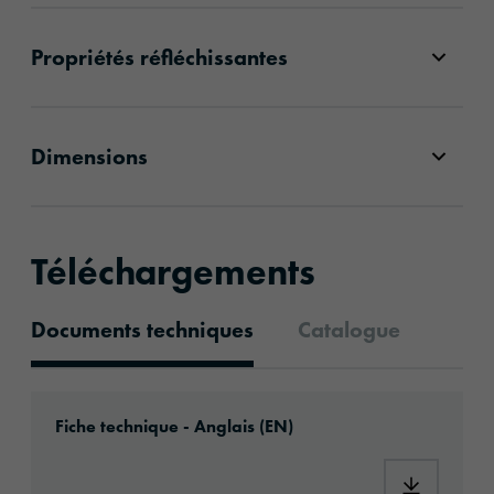
Propriétés réfléchissantes
Dimensions
Téléchargements
Documents techniques
Catalogue
Documents techniques
Download: oralite-5938mflex-eu-en.pdf
Fiche technique - Anglais (EN)
Download: