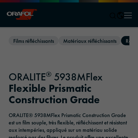
Men
Jump to content
Films réfléchissants
Matériaux réfléchissants
Refle
®
ORALITE
5938MFlex
Flexible Prismatic
Construction Grade
ORALITE® 5938MFlex Prismatic Construction Grade
est un film souple, très flexible, réfléchissant et résistant
aux intempéries, appliqué sur un matériau solide
renforcé par des fibres. Le produit offre une excellente