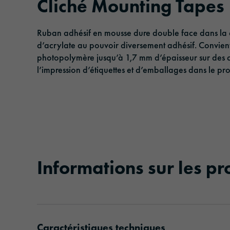
Cliché Mounting Tapes
Rubans adhésifs
Management
Logistique & Transports publics
Ruban adhésif en mousse dure double face dans la 
Film solaire
Responsabilité
Transport et infrastructure
d’acrylate au pouvoir diversement adhésif. Convien
photopolymère jusqu’à 1,7 mm d’épaisseur sur des c
Films de plastification et de protection
Architecture et construction
l’impression d’étiquettes et d’emballages dans le proc
Sécurité et protection
Informations sur les pr
Caractéristiques techniques