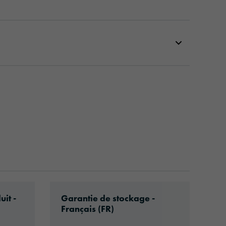
83-article-information-europe-en.pdf
Download: VH16-ats-shelf-life-eu-fr.p
uit -
Garantie de stockage -
Français (FR)