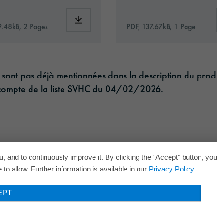
1783-eu-en.pdf
Download: Information_Adhesive_Tapes_ge
9.48kB, 2 Pages
PDF, 137.67kB, 1 Page
i ne sont pas déjà mentionnées dans la description du pr
nt compte de la liste SVHC du 04/02/2026.
, and to continuously improve it. By clicking the "Accept" button, yo
to allow. Further information is available in our
Privacy Policy
.
EPT