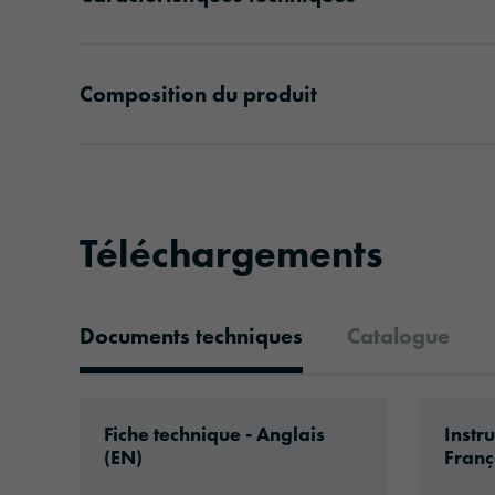
Composition du produit
Téléchargements
Documents techniques
Catalogue
Documents techniques
Download: oraflex-11783-eu-en.pdf
Downlo
Fiche technique - Anglais
Instru
(EN)
Franç