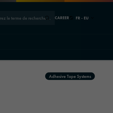
trez le terme de recherche …
CAREER
FR - EU
Fermer
Fermer
Fermer
ons
Adhesive Tape Systems
ions
tions
aphics