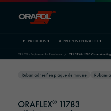
PRODUITS
À PROPOS D'ORAFOL
ORAFOL - Engineered for Excellence
/
ORAFLEX® 11783 Cliché Mounting
Jump to content
Type de produit
À propos d'Orafol
Aperçu des branches
Ruban adhésif en plaque de mousse
Rubans ad
Films d'impression numérique
Profil de l'entreprise
Automobile
Films graphiques
Sites
Technique publicitaire et publicité extérieure
®
ORAFLEX
11783
Matériaux réfléchissants
Histoire
Impression & papier