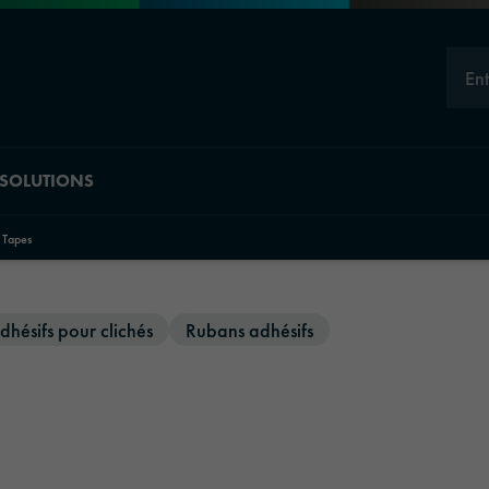
En
SOLUTIONS
 Tapes
Aperçu des divisi
hésifs pour clichés
Rubans adhésifs
Material Solut
Industrial Solu
Automotive Gr