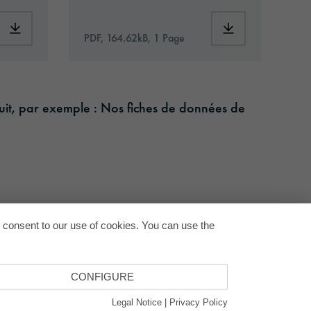
neral.pdf
Download: oraflex-11783-article-information-europe-en.pdf
Download: VH16-a
PDF, 164.62kB, 1 Page
oduit, par exemple : Nos fiches de données de
Back to
u consent to our use of cookies. You can use the
CONFIGURE
Legal Notice
|
Privacy Policy