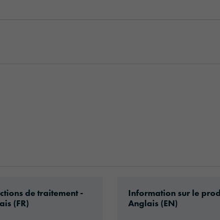
ad: Information_Adhesive_Tapes_general.pdf
Download: oraflex-117
ctions de traitement -
Information sur le prod
ais (FR)
Anglais (EN)