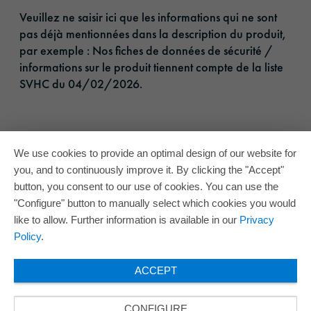
Veuillez ne saisir ici que les informations qui ne sont
pas déjà mentionnées dans la description du produit,
par exemple : Nos fiches de données de sécurité /
informations sur le produit tiennent compte de la liste
SVHC du 04/02/2026.
We use cookies to provide an optimal design of our website for
you, and to continuously improve it. By clicking the "Accept"
button, you consent to our use of cookies. You can use the
"Configure" button to manually select which cookies you would
like to allow. Further information is available in our
Privacy
Policy
.
ACCEPT
CONFIGURE