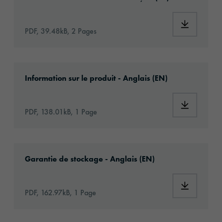
Download:
PDF, 39.48kB, 2 Pages
Download: orafix-1290-article-information-e
Information sur le produit - Anglais (EN)
Download:
PDF, 138.01kB, 1 Page
Download: VH16-ats-shelf-life-eu-de.pdf
Garantie de stockage - Anglais (EN)
Download:
PDF, 162.97kB, 1 Page